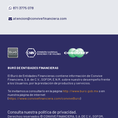
871 3775 078
atencion@convivefinanciera.com
BURÓ DE ENTIDADES FINANCIERAS
El Buró de Entidades Financieras contiene información de Convive
Financiera, S.A. de C.V., SOFOM, E.N.R. sobre nuestro desempeño frente
a los Usuarios, por la prestación de productos y servicios.
Te invitamos a consultarlo en la página
http://www.buro.gob.mx
o en
nuestra página de internet
(
https://www.convivefinanciera.com/conviveBuro
)
Consulta nuestra política de privacidad.
Derechos reservados © CONVIVE FINANCIERA, S.A. DE C.V., SOFOM,