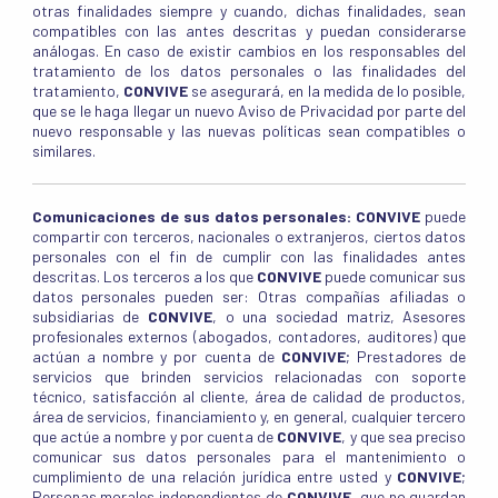
otras finalidades siempre y cuando, dichas finalidades, sean
compatibles con las antes descritas y puedan considerarse
análogas. En caso de existir cambios en los responsables del
tratamiento de los datos personales o las finalidades del
tratamiento,
CONVIVE
se asegurará, en la medida de lo posible,
que se le haga llegar un nuevo Aviso de Privacidad por parte del
nuevo responsable y las nuevas políticas sean compatibles o
similares.
Comunicaciones de sus datos personales:
CONVIVE
puede
compartir con terceros, nacionales o extranjeros, ciertos datos
personales con el fin de cumplir con las finalidades antes
descritas. Los terceros a los que
CONVIVE
puede comunicar sus
datos personales pueden ser: Otras compañías afiliadas o
subsidiarias de
CONVIVE
, o una sociedad matriz, Asesores
profesionales externos (abogados, contadores, auditores) que
actúan a nombre y por cuenta de
CONVIVE
; Prestadores de
servicios que brinden servicios relacionadas con soporte
técnico, satisfacción al cliente, área de calidad de productos,
área de servicios, financiamiento y, en general, cualquier tercero
que actúe a nombre y por cuenta de
CONVIVE
, y que sea preciso
comunicar sus datos personales para el mantenimiento o
cumplimiento de una relación jurídica entre usted y
CONVIVE
;
Personas morales independientes de
CONVIVE
, que no guardan